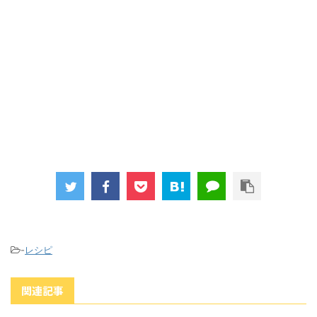
o
k
-
レシピ
関連記事