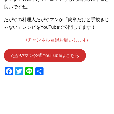
良いですね。
たがやの料理人たがやマンが「簡単だけど手抜きじ
ゃない」レシピをYouTubeで公開してます！
\チャンネル登録お願いします/
たがやマン公式YouTubeはこちら
F
T
Li
共
a
w
n
有
c
itt
e
e
er
b
o