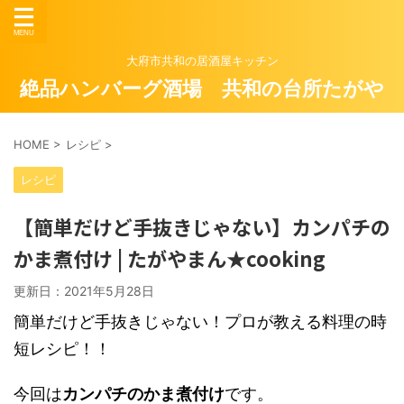
大府市共和の居酒屋キッチン
絶品ハンバーグ酒場 共和の台所たがや
HOME
>
レシピ
>
レシピ
【簡単だけど手抜きじゃない】カンパチの
かま煮付け | たがやまん★cooking
更新日：
2021年5月28日
簡単だけど手抜きじゃない！プロが教える料理の時
短レシピ！！
今回は
カンパチのかま煮付け
です。